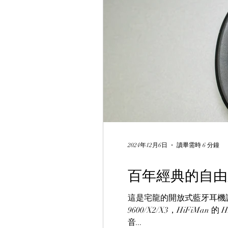
2024年12月6日
讀畢需時 6 分鐘
百年經典的自由之聲
這是宅龍的開放式藍牙耳機評
9600/X2/X3，HiFi
音...