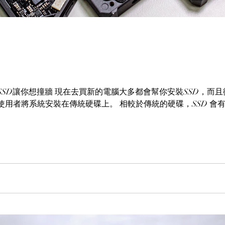
SD讓你想撞牆 現在去買新的電腦大多都會幫你安裝SSD，而且微軟
使用者將系統安裝在傳統硬碟上。 相較於傳統的硬碟，SSD 會