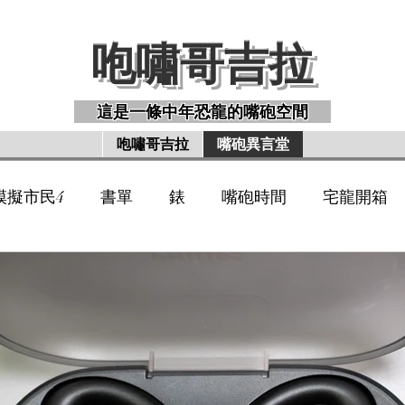
咆嘯哥吉拉 ​
咆嘯哥吉拉 ​
咆嘯哥吉拉 ​
這是一條中年恐龍的嘴砲空間
咆嘯哥吉拉
嘴砲異言堂
模擬市民4
書單
錶
嘴砲時間
宅龍開箱