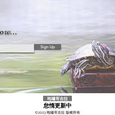
ow...
Sign Up
咆嘯哥吉拉
怠惰更新
中
©2023 咆嘯哥吉拉 版權所有