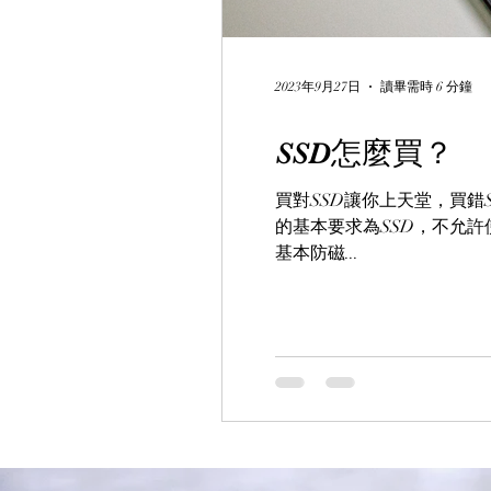
2023年9月27日
讀畢需時 6 分鐘
SSD怎麼買？
買對SSD讓你上天堂，買錯S
的基本要求為SSD，不允許
基本防磁...