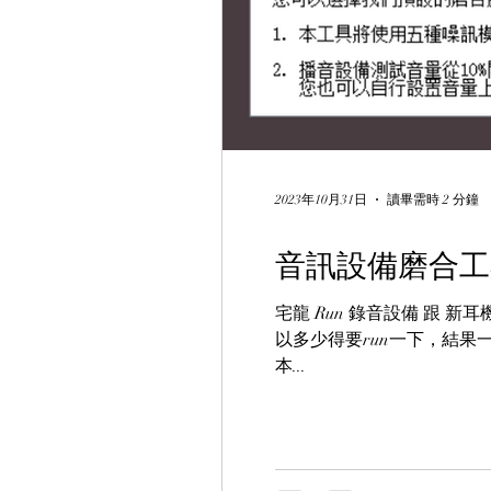
2023年10月31日
讀畢需時 2 分鐘
音訊設備磨合工具 
宅龍 Run 錄音設備 跟 
以多少得要run一下，結果
本...