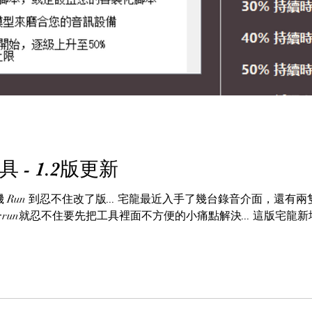
- 1.2版更新
新耳機 Run 到忍不住改了版... 宅龍最近入手了幾台錄音介面，
一run就忍不住要先把工具裡面不方便的小痛點解決... 這版宅