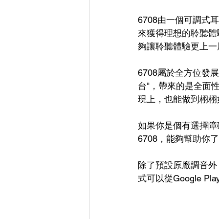
6708由一個可調
來獲得理想的聆聽體
夠讓聆聽體驗更上一
6708屬於全方位
台"，帶來的是全面
現上，也能做到栩栩
如果你是個有選擇障
6708，能夠幫助你
除了預設原廠調音外
式可以從Google Pl