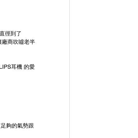
直徑到了
夠讓廠商吹噓老半
PS耳機 的愛
有足夠的氣勢跟