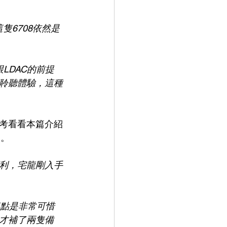
隻6708依然是
LDAC的前提
聆聽體驗，這種
考看看本篇介紹
品。
利，宅龍剛入手
這點是非常可惜
才補了兩隻備