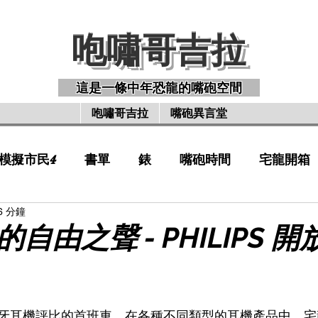
咆嘯哥吉拉 ​
咆嘯哥吉拉 ​
咆嘯哥吉拉 ​
這是一條中年恐龍的嘴砲空間
咆嘯哥吉拉
嘴砲異言堂
模擬市民4
書單
錶
嘴砲時間
宅龍開箱
6 分鐘
自由之聲 - PHILIPS 
牙耳機評比的首班車，在各種不同類型的耳機產品中，宅