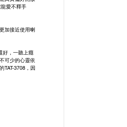
都是宅龍愛不釋手
更加接近使用喇
不聽還好，一聽上癮
不可少的心靈依
T-3708，因