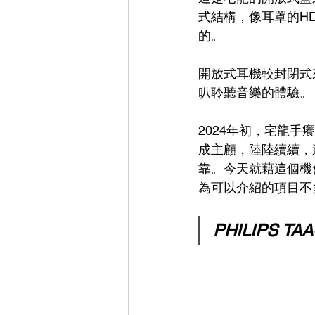
式結構，像耳罩的HD-650
的。
開放式耳機較封閉式
叭聆聽音樂的體驗。
2024年初，宅龍手癢
成主顧，陸陸續續，
靠。今天就藉這個機會
為可以介紹的項目不
PHILIPS TAA