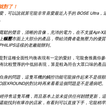
就對了！
，可以說就算宅龍非常喜愛最近入手的 BOSE Ultra，這
。
鬆的聲音，清晰的音像，充沛的電力，在不支援Apt-X跟
上
輾壓
市面上大部分的產品，帶給消費者毫無壓力的優質
HILIPS這樣的老廠能辦到。
是對這種全面性均衡表現有一定的愛好，宅龍會推薦你參
a，他會有比較豐厚的中低頻表現，算是較為符合大眾口味的產
自身的問題，這隻耳機的觸控功能宅龍操作起來不是很順
O跟XROUND的對比時再來看看這個問題是不是通病吧。
S 已經停售這隻耳機，而且基本上並未提供任何韌體更新，
還能找到有庫存的店家，有看到可以直接下手，宅龍稍早