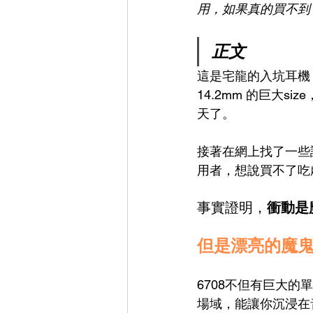
用，如果真的買不到
正文
這是宅龍的入坑耳機
14.2mm 的巨大
天了。
接著在網上找了一些評
用者，想說買不了吃
事實證明，
衝動是魔
但是漂亮的魔鬼
6708不但有巨大
場域，能讓你沉浸在音