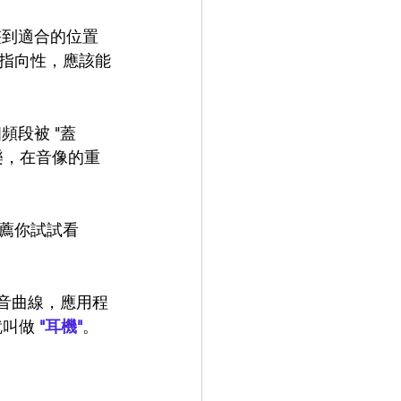
整到適合的位置
指向性，應該能
頻段被 "蓋
樂，在音像的重
薦你試試看
調音曲線，應用程
就叫做 
"耳機"
。