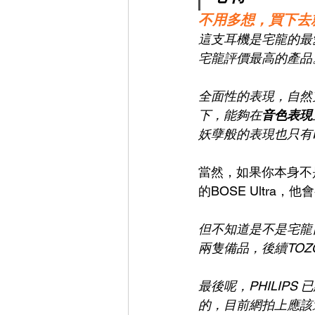
不用多想，買下去
這支耳機是宅龍的最愛
宅龍評價最高的產品
全面性的表現，自然寬
下，能夠在
音色表現
妖孽般的表現也只有P
當然，如果你本身不
的BOSE Ultr
但不知道是不是宅龍
兩隻備品，後續TOZ
最後呢，PHILIP
的，目前網拍上應該