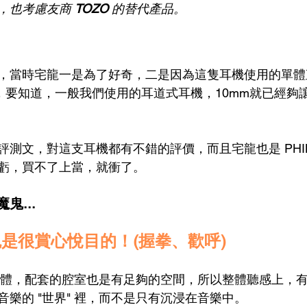
，也考慮友商 
TOZO
 的替代產品。
，當時宅龍一是為了好奇，二是因為這隻耳機使用的單體
size，要知道，一般我們使用的耳道式耳機，10mm就已經
測文，對這支耳機都有不錯的評價，而且宅龍也是 PHILI
虧，買不了上當，就衝了。
鬼...
是很賞心悅目的！(握拳、歡呼)
的單體，配套的腔室也是有足夠的空間，所以整體聽感上，
樂的 "世界" 裡，而不是只有沉浸在音樂中。